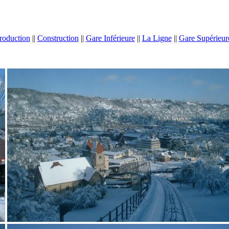
troduction
||
Construction
||
Gare Inférieure
||
La Ligne
||
Gare Supérieur