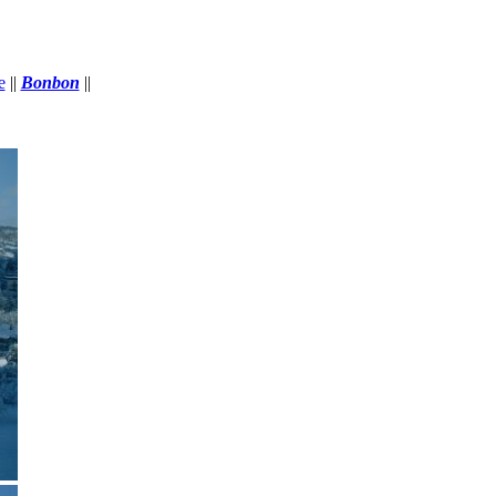
e
||
Bonbon
||