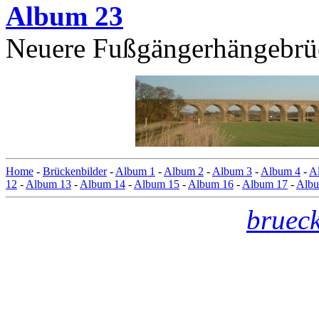
Album 23
Neuere Fußgängerhängebrü
Home
-
Brückenbilder
-
Album 1
-
Album 2
-
Album 3
-
Album 4
-
A
12
-
Album 13
-
Album 14
-
Album 15
-
Album 16
-
Album 17
-
Albu
bruec